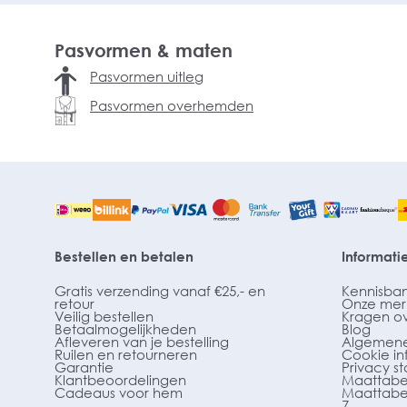
Pasvormen & maten
Pasvormen uitleg
Pasvormen overhemden
Bestellen en betalen
Informati
Gratis verzending vanaf €25,- en
Kennisba
retour
Onze mer
Veilig bestellen
Kragen o
Betaalmogelijkheden
Blog
Afleveren van je bestelling
Algemene
Ruilen en retourneren
Cookie in
Garantie
Privacy s
Klantbeoordelingen
Maattabe
Cadeaus voor hem
Maattabe
7