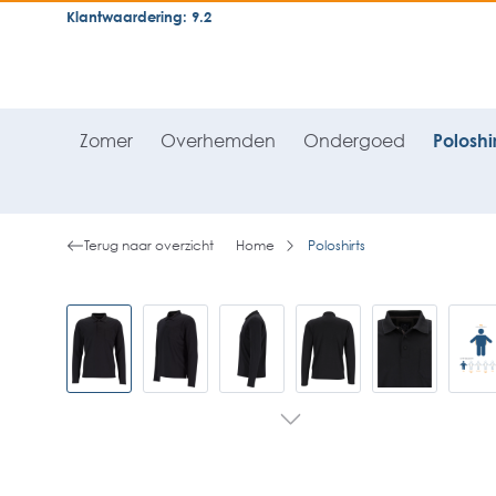
Klantwaardering: 9.2
neral.skipToSearch
general.skipToNavigation
Zomer
Overhemden
Ondergoed
Poloshir
Terug naar overzicht
Home
Poloshirts