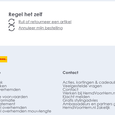
Regel het zelf
Ruil of retourneer een artikel
Annuleer mijn bestelling
e
Contact
nk
Acties, kortingen & cadea
ken
Veelgestelde vragen
verhemden
Contact
Werken bij HemdVoorHem.n
 voorwaarden
Klacht melden
formatie
Gratis stylingadvies
tatement
Ambassadeurs en partners 
l overhemden
HemdVoorHem.nl Zakelijk
l overhemden mouwlengte