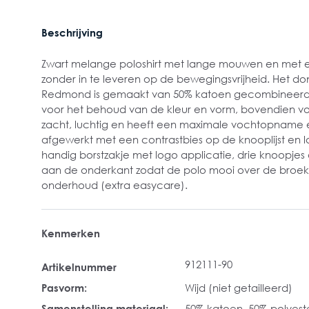
Beschrijving
Zwart melange poloshirt met lange mouwen en met ee
zonder in te leveren op de bewegingsvrijheid. Het donk
Redmond is gemaakt van 50% katoen gecombineerd
voor het behoud van de kleur en vorm, bovendien voel
zacht, luchtig en heeft een maximale vochtopname en
afgewerkt met een contrastbies op de knooplijst en 
handig borstzakje met logo applicatie, drie knoopjes als 
aan de onderkant zodat de polo mooi over de broek h
onderhoud (extra easycare).
Kenmerken
912111-90
Artikelnummer
Pasvorm:
Wijd (niet getailleerd)
Samenstelling materiaal:
50% katoen, 50% polyest