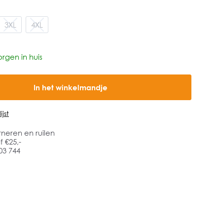
3XL
4XL
rgen in huis
In het winkelmandje
jst
rneren en ruilen
 €25,-
03 744