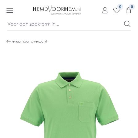
kipToContentLink
0
Terug naar overzicht