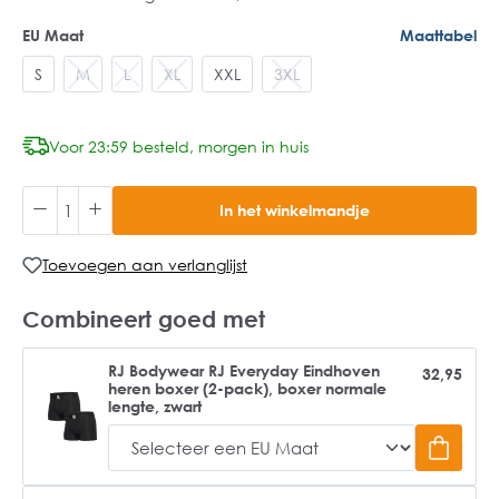
EU Maat
Maattabel
S
M
L
XL
XXL
3XL
Voor 23:59 besteld, morgen in huis
In het winkelmandje
Toevoegen aan verlanglijst
Combineert goed met
RJ Bodywear RJ Everyday Eindhoven
32,95
heren boxer (2-pack), boxer normale
lengte, zwart