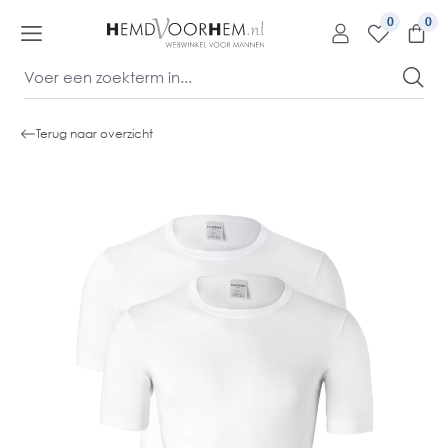
kipToContentLink
0
Terug naar overzicht