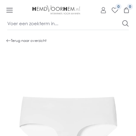
kipToContentLink
0
Terug naar overzicht