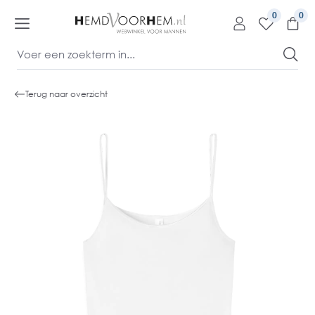
kipToContentLink
0
Terug naar overzicht