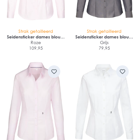
Strak getailleerd
Strak getailleerd
Seidensticker dames blouse
Seidensticker dames blouse
slim fit
Roze
slim fit
Grijs
109,95
79,95