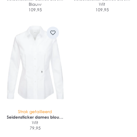
Blauw
slim fit
slim fit
Wit
109,95
109,95
Strak getailleerd
Seidensticker dames blouse
slim fit
Wit
79,95