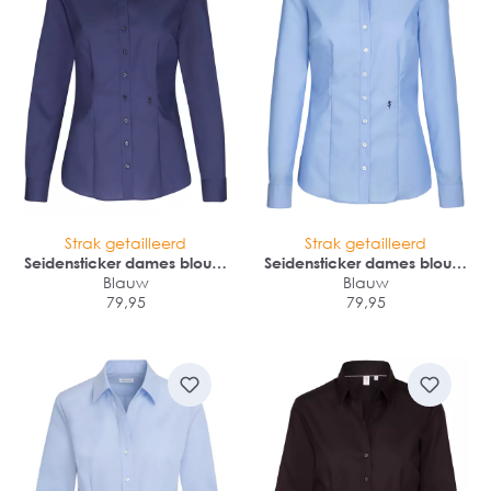
Strak getailleerd
Strak getailleerd
Seidensticker dames blouse
Seidensticker dames blouse
Blauw
slim fit
Blauw
slim fit
79,95
79,95