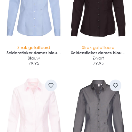
Strak getailleerd
Strak getailleerd
Seidensticker dames blouse
Seidensticker dames blouse
Blauw
slim fit
slim fit
Zwart
79,95
79,95