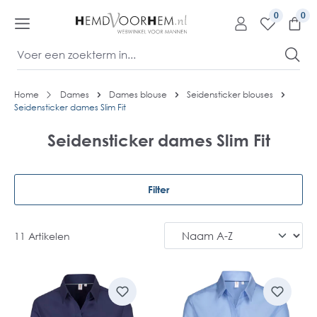
kipToContentLink
0
Home
Dames
Dames blouse
Seidensticker blouses
Seidensticker dames Slim Fit
Seidensticker dames Slim Fit
Filter
11 Artikelen