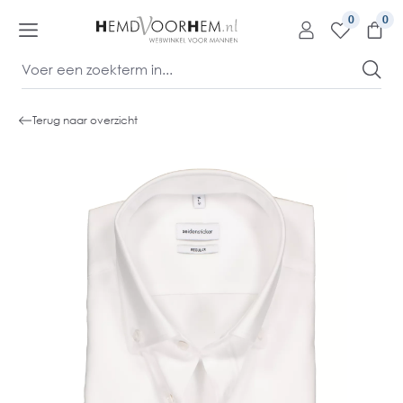
kipToContentLink
0
Terug naar overzicht