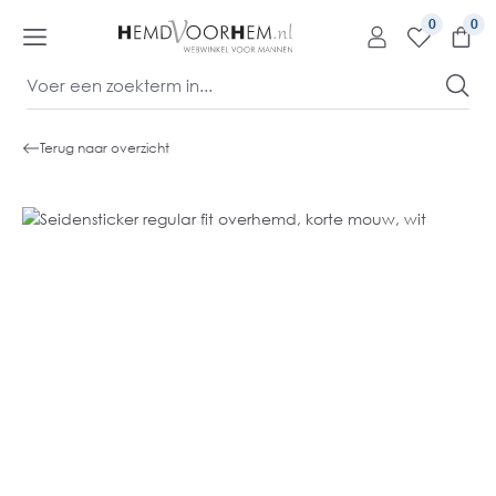
kipToContentLink
0
Terug naar overzicht