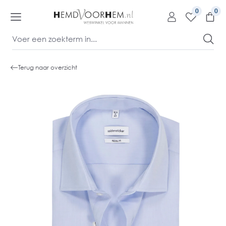
kipToContentLink
0
Terug naar overzicht