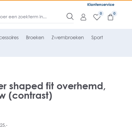
Klantenservice
0
essoires
Broeken
Zwembroeken
Sport
er shaped fit overhemd,
 (contrast)
25,-