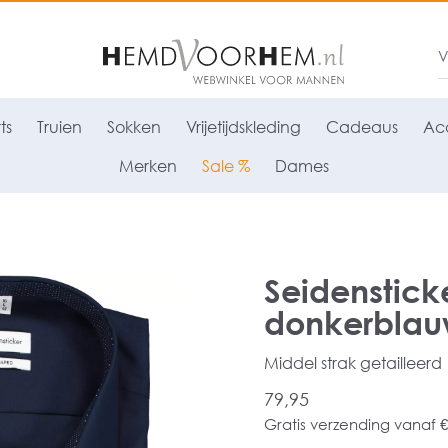
ts
Truien
Sokken
Vrijetijdskleding
Cadeaus
Acc
Merken
Sale %
Dames
Seidenstick
donkerblauw
Middel strak getailleerd
79,95
Gratis verzending vanaf €