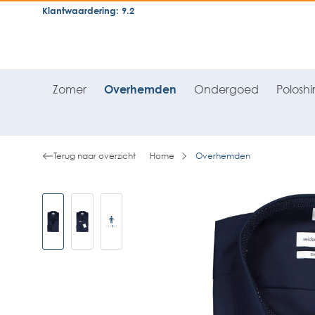
Klantwaardering: 9.2
neral.skipToSearch
general.skipToNavigation
Zomer
Overhemden
Ondergoed
Poloshir
Terug naar overzicht
Home
Overhemden