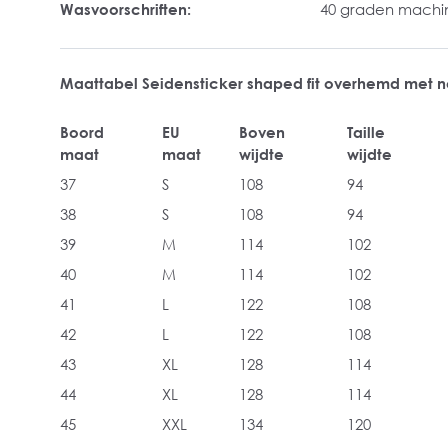
Wasvoorschriften:
40 graden mach
Maattabel Seidensticker shaped fit overhemd met
Boord
EU
Boven
Taille
maat
maat
wijdte
wijdte
37
S
108
94
38
S
108
94
39
M
114
102
40
M
114
102
41
L
122
108
42
L
122
108
43
XL
128
114
44
XL
128
114
45
XXL
134
120