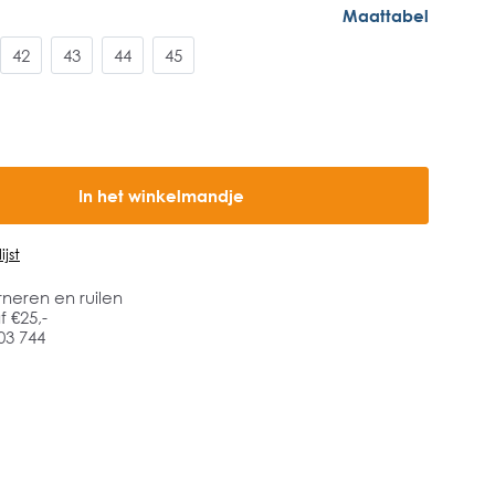
Maattabel
42
43
44
45
In het winkelmandje
jst
rneren en ruilen
 €25,-
03 744