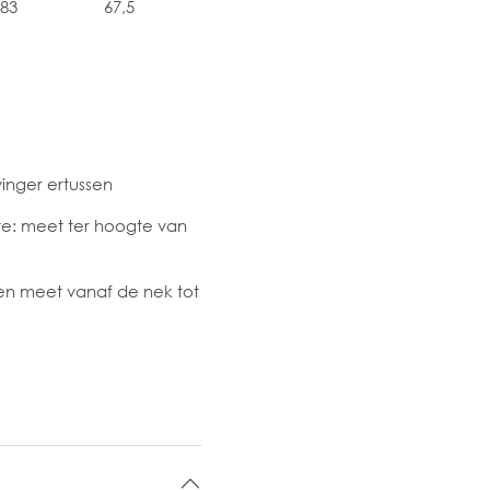
83
67,5
inger ertussen
dte: meet ter hoogte van
 en meet vanaf de nek tot