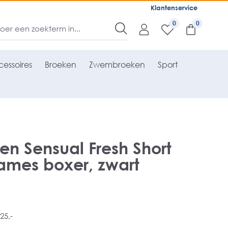
Klantenservice
0
essoires
Broeken
Zwembroeken
Sport
n Sensual Fresh Short
ames boxer, zwart
25,-