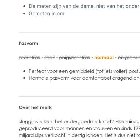
De maten zijn van de dame, niet van het onde
Gemeten in cm
Pasvorm
zeer strak
-
strak
-
enigszins strak
-
normaal
-
enigszins 
Perfect voor een gemiddeld (tot iets voller) post
Normale pasvorm voor comfortabel dragend o
Over het merk
Sloggi; wie kent het ondergoedmerk niet? Elke minuut
geproduceerd voor mannen en vrouwen en sinds 1979
miljard slips verkocht in dertig landen. Het is dus nie