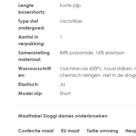
Lengte
Korte pijp
boxershorts:
Type stof
Microfiber
ondergoed:
Aantal in
1
verpakking:
Samenstelling
84% polyamide, 16% elastaan
materiaal:
Wasvoorschrift
Machinewas 60â°c, koud strijken, n
en:
chemisch reinigen, niet in de dro
Elastisch:
Ja
Model slip:
Short
Maattabel Sloggi dames onderbroeken
Confectie maat
EU maat
Taille omvang
Heu