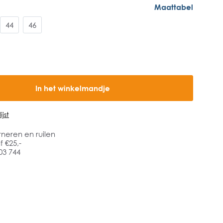
Maattabel
44
46
In het winkelmandje
jst
rneren en ruilen
 €25,-
03 744