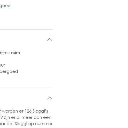
rgoed
ruim
-
ruim
uur
ndergoed
 worden er 126 Sloggi’s
 zijn er al meer dan een
t raar dat Sloggi op nummer