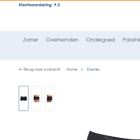
Klantwaardering: 9.2
neral.skipToSearch
general.skipToNavigation
Zomer
Overhemden
Ondergoed
Poloshir
Terug naar overzicht
Home
Dames