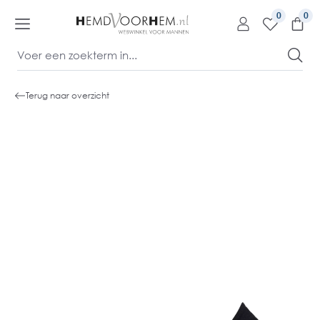
kipToContentLink
0
Terug naar overzicht