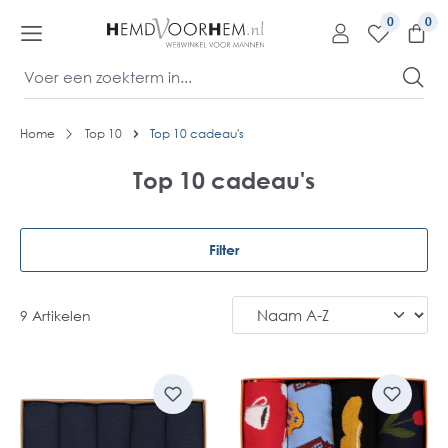
kipToContentLink
0
Home
Top 10
Top 10 cadeau's
Top 10 cadeau's
Filter
9 Artikelen