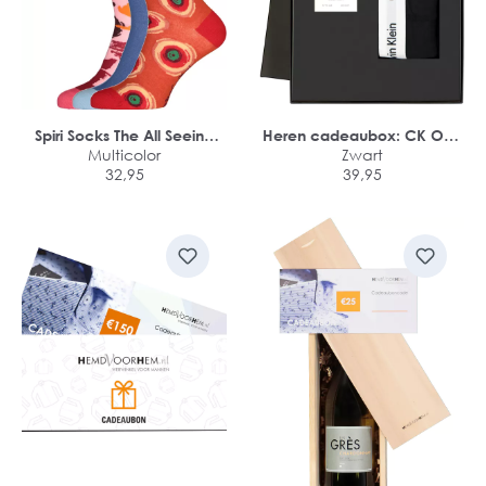
Spiri Socks The All Seeing
Heren cadeaubox: CK One
Eye Gift Box
Multicolor
parfum + Calvin Klein
Zwart
32,95
boxershort
39,95