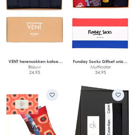
VENT herensokken katoen
Funday Socks Giftset unisex
(5-pack)
Blauw
sokken (4-pack)
Multicolor
24,95
34,95