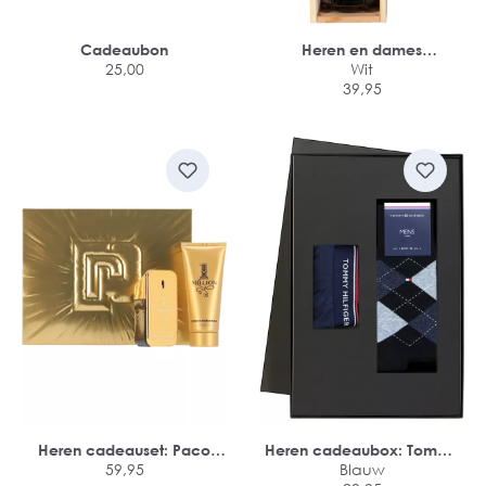
Cadeaubon
Heren en dames
25,00
cadeaubox: witte wijn met
Wit
cadeaubon
39,95
Heren cadeauset: Paco
Heren cadeaubox: Tommy
Rabanne 1 Million
59,95
Hilfiger boxershort + 2-pack
Blauw