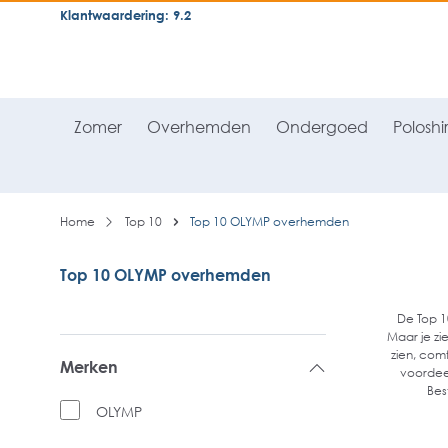
Klantwaardering: 9.2
neral.skipToSearch
general.skipToNavigation
Zomer
Overhemden
Ondergoed
Poloshir
Home
Top 10
Top 10 OLYMP overhemden
Top 10 OLYMP overhemden
De Top 1
Maar je zi
zien, com
Merken
voordee
Bes
OLYMP