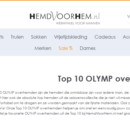
ts
Truien
Sokken
Vrijetijdskleding
Cadeaus
Acc
Merken
Sale %
Dames
Top 10 OLYMP ov
0 OLYMP overhemden zijn de hemden die onmisbaar zijn voor iedere man, de b
et hier ook de absolute top hemden uit de seizoenscollectie die je niet wil miss
fortabel om te dragen en ze worden gemaakt van de fijnste materialen. Ook zij
l is! Onze Top 10 OLYMP overhemden helpen je om snel en eenvoudig jouw co
tel je favoriete OLYMP overhemden uit de Top 10 bij HemdVoorHem.nl met gratis