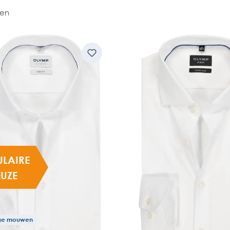
len
ULAIRE
EUZE
nge mouwen