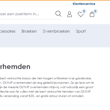
Klantenservice
0
essoires
Broeken
Zwembroeken
Sport
erhemden
est verkochte basics die niet mogen ontbreken in je garderobe.
en. OLYMP overhemden zijn erg geliefd bij mannen. Ze zijn leuk om te
n de meeste OLYMP overhemden strijkvrij, wat natuurlijk een groot
llectie aan te vullen met de best verkochte hemden van OLYMP.
 verzending vanaf €25,- en gratis retour sturen of omruilen.