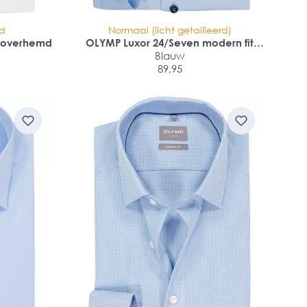
rd
Normaal (licht getailleerd)
it overhemd
OLYMP Luxor 24/Seven modern fit
overhemd
Blauw
89,95