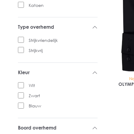
Katoen
Type overhemd
Strijkvriendelijk
Strijkvrij
Kleur
No
OLYMP 
Wit
Zwart
Blauw
Boord overhemd