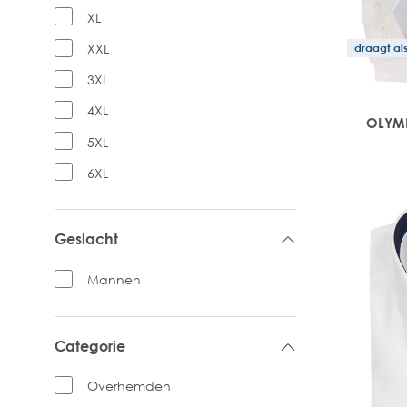
XL
draagt als 
XXL
3XL
4XL
OLYMP
5XL
6XL
Geslacht
Mannen
Categorie
Overhemden