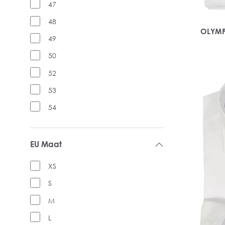
47
48
OLYMP 
49
50
52
53
54
EU Maat
XS
S
M
L