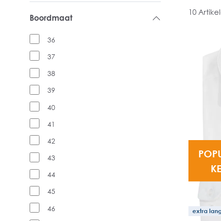
10 Artike
Boordmaat
36
37
38
39
40
41
42
POP
43
K
44
45
46
extra la