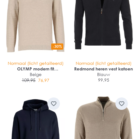
-30%
Normaal (licht getailleerd)
Normaal (licht getailleerd)
OLYMP modern fit
Redmond heren vest katoen
schipperstrui katoen
Beige
Blauw
109,95
99,95
76,97