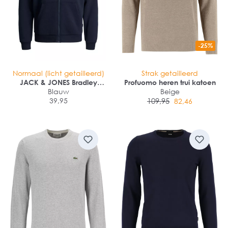
-25%
Normaal (licht getailleerd)
Strak getailleerd
JACK & JONES Bradley
Profuomo heren trui katoen
sweat zip hood regular fit
Blauw
Beige
39,95
109,95
82,46