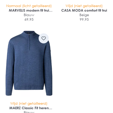
Normaal (licht getailleerd)
Wijd (niet getailleerd)
MARVELIS modern fit trui
CASA MODA comfort fit trui
katoen
Blauw
Beige
69,95
99,95
Wijd (niet getailleerd)
MAERZ Classic Fit heren
schipperstrui wol
Blauw