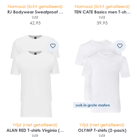
Normaal (licht getailleerd)
Normaal (licht getailleerd)
RJ Bodywear Sweatproof T-
TEN CATE Basics men T-shirt
shirt (1-pack)
Wit
(2-pack)
Wit
42,95
39,95
ook in grote maten
Wijd (niet getailleerd)
Wijd (niet getailleerd)
ALAN RED T-shirts Virginia (2-
OLYMP T-shirts (2-pack)
pack)
Wit
Wit