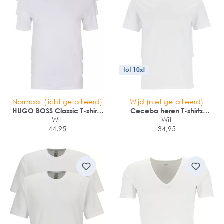
tot 10xl
Normaal (licht getailleerd)
Wijd (niet getailleerd)
HUGO BOSS Classic T-shirts
Ceceba heren T-shirts
regular fit (3-pack)
Wit
regular fit (2-pack)
Wit
44,95
34,95