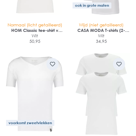
ook in grote maten
Normaal (licht getailleerd)
Wijd (niet getailleerd)
HOM Classic tee-shirt v
CASA MODA T-shirts (2-
neck (1-pack)
Wit
pack)
Wit
50,95
34,95
voorkomt zweetvlekken