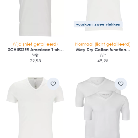
voorkomt zweetvlekken
Wijd (niet getailleerd)
Normaal (licht getailleerd)
SCHIESSER American T-shirt
Mey Dry Cotton functional
(2-pack)
Wit
T-shirt (1-pack)
Wit
29,95
49,95