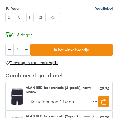
EU Maat
Maattabel
S
M
L
XL
XXL
3 - 5 dagen
In het winkelmandje
Toevoegen aan verlanglijst
Combineert goed met
ALAN RED boxershorts (2-pack), navy
29,95
blauw
ALAN RED boxershorts (2-pack), zwart /
29,95