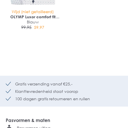
Wijd (niet getailleerd)
OLYMP Luxor comfort fit
overhemd
Blauw
99,95
59,97
Gratis verzending vanaf €25,-
Klanttevredenheid staat voorop
100 dagen gratis retourneren en ruilen
Pasvormen & maten
Pasvormen uitleg