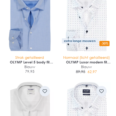
extra lange mouwen
-30%
Strak getailleerd
Normaal (licht getailleerd)
OLYMP Level 5 body fit
OLYMP Luxor modern fit
overhemd
Blauw
overhemd
Blauw
79,95
89,95
62,97