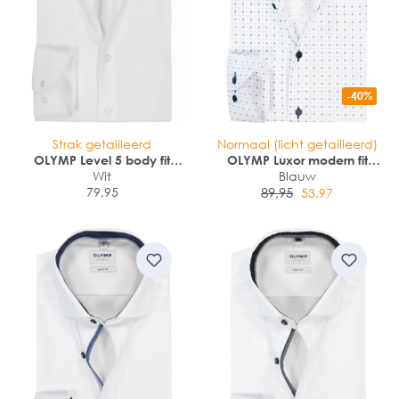
-40%
Strak getailleerd
Normaal (licht getailleerd)
OLYMP Level 5 body fit
OLYMP Luxor modern fit
overhemd
Wit
overhemd
Blauw
79,95
89,95
53,97