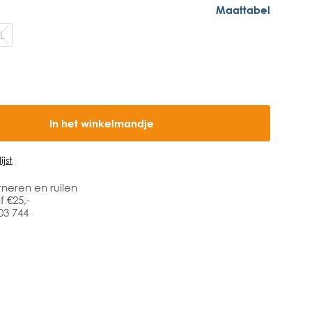
Maattabel
L
In het winkelmandje
jst
rneren en ruilen
 €25,-
03 744