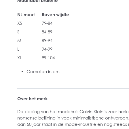
Maattabel bralette
NL maat
Boven wijdte
XS
79-84
S
84-89
M
89-94
L
94-99
XL
99-104
Gemeten in cm
Over het merk
De kleding van het modehuis Calvin Klein is zeer herk
nonsense belijning in vaak minimalistische ontwerpen
dan 50 jaar staat in de mode-industrie en nog stee