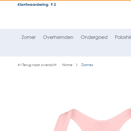
Klantwaardering: 9.2
neral.skipToSearch
general.skipToNavigation
Zomer
Overhemden
Ondergoed
Poloshir
Terug naar overzicht
Home
Dames