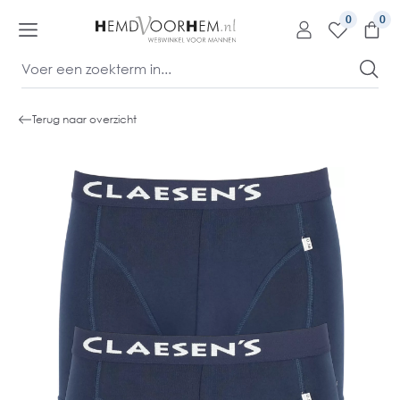
kipToContentLink
0
Terug naar overzicht