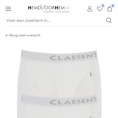
kipToContentLink
0
Terug naar overzicht