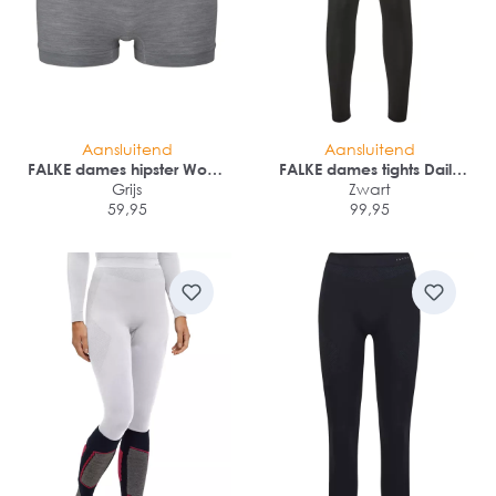
Aansluitend
Aansluitend
FALKE dames hipster Wool-
FALKE dames tights Daily
Tech Light
Grijs
Climawool
Zwart
59,95
99,95