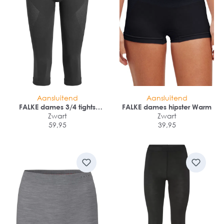
Aansluitend
Aansluitend
FALKE dames 3/4 tights
FALKE dames hipster Warm
Warm
Zwart
Zwart
59,95
39,95