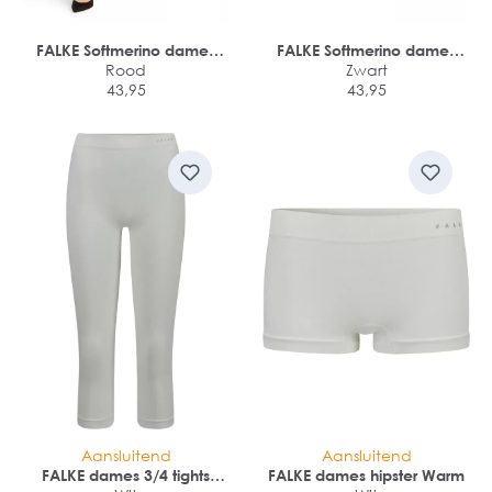
FALKE Softmerino dames
FALKE Softmerino dames
legging
Rood
legging
Zwart
43,95
43,95
Aansluitend
Aansluitend
FALKE dames 3/4 tights
FALKE dames hipster Warm