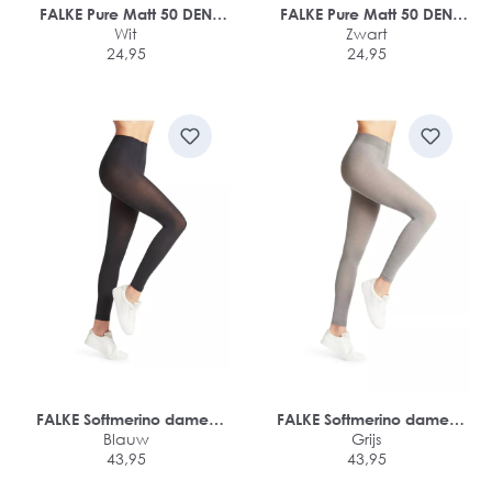
FALKE Pure Matt 50 DEN
FALKE Pure Matt 50 DEN
dames Capri
Wit
dames Capri
Zwart
24,95
24,95
FALKE Softmerino dames
FALKE Softmerino dames
legging
Blauw
legging
Grijs
43,95
43,95