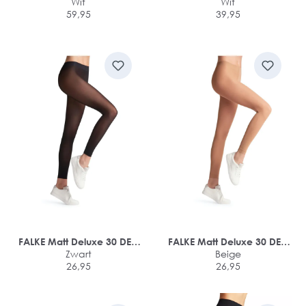
Warm
Wit
Wit
59,95
39,95
FALKE Matt Deluxe 30 DEN
FALKE Matt Deluxe 30 DEN
dames legging
Zwart
dames legging
Beige
26,95
26,95