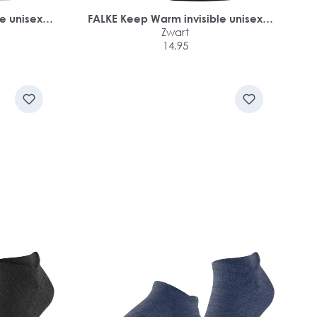
e unisex
FALKE Keep Warm invisible unisex
sokken
Zwart
14,95