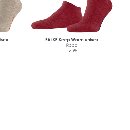
isex
FALKE Keep Warm unisex
sneakersokken
Rood
15,95