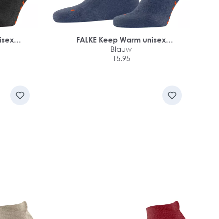
isex
FALKE Keep Warm unisex
sneakersokken
Blauw
15,95