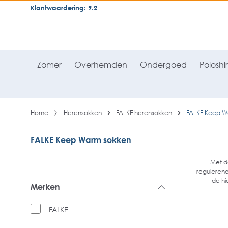
Klantwaardering: 9.2
neral.skipToSearch
general.skipToNavigation
Zomer
Overhemden
Ondergoed
Poloshir
Home
Herensokken
FALKE herensokken
FALKE Keep W
FALKE Keep Warm sokken
Met d
regulerend
de hi
Merken
FALKE