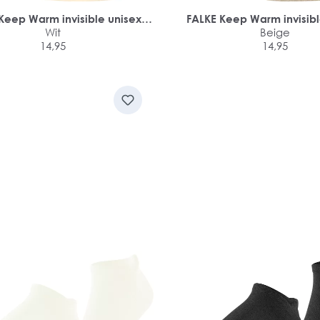
Keep Warm invisible unisex
FALKE Keep Warm invisibl
sokken
Wit
sokken
Beige
14,95
14,95