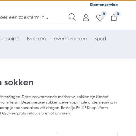
Klantenservice
0
essoires
Broeken
Zwembroeken
Sport
m sokken
winterdagen. Deze verwarmende merinowol sokken zijn klimaat
warm te zijn. Deze sneaker sokken geven optimale ondersteuning in
arop je toch sneakers wilt dragen. Bestel je FALKE Keep Warm
25,- en gratis retour sturen of omruilen.