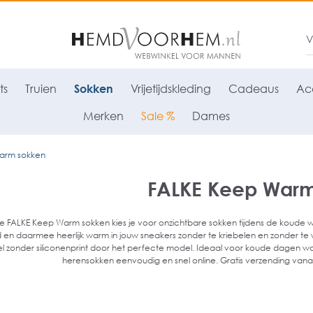
ts
Truien
Sokken
Vrijetijdskleding
Cadeaus
Acc
Merken
Sale %
Dames
arm sokken
FALKE Keep War
e FALKE Keep Warm sokken kies je voor onzichtbare sokken tijdens de koude 
 en daarmee heerlijk warm in jouw sneakers zonder te kriebelen en zonder te 
el zonder siliconenprint door het perfecte model. Ideaal voor koude dagen wa
herensokken eenvoudig en snel online. Gratis verzending vanaf €