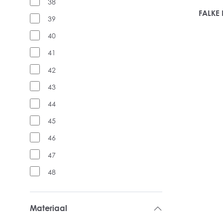
38
FALKE 
39
40
41
42
43
44
45
46
47
48
Materiaal