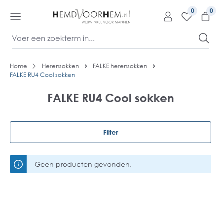
kipToContentLink
0
Home
Herensokken
FALKE herensokken
FALKE RU4 Cool sokken
FALKE RU4 Cool sokken
Filter
Geen producten gevonden.