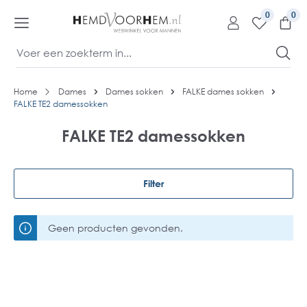
kipToContentLink
0
Home
Dames
Dames sokken
FALKE dames sokken
FALKE TE2 damessokken
FALKE TE2 damessokken
Filter
Geen producten gevonden.