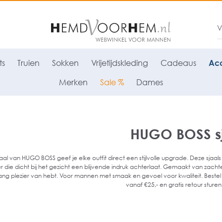
ts
Truien
Sokken
Vrijetijdskleding
Cadeaus
Acc
Merken
Sale %
Dames
HUGO BOSS sj
aal van HUGO BOSS geef je elke outfit direct een stijlvolle upgrade. Deze sjaal
r die dicht bij het gezicht een blijvende indruk achterlaat. Gemaakt van zacht
ang plezier van hebt. Voor mannen met smaak en gevoel voor kwaliteit. Bestel
vanaf €25,- en gratis retour sturen