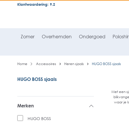
Klantwaardering: 9.2
neral.skipToSearch
general.skipToNavigation
Zomer
Overhemden
Ondergoed
Poloshir
Home
Accessoires
Heren sjaals
HUGO BOSS sjaals
HUGO BOSS sjaals
Met een sj
blikvange
waar je l
Merken
HUGO BOSS