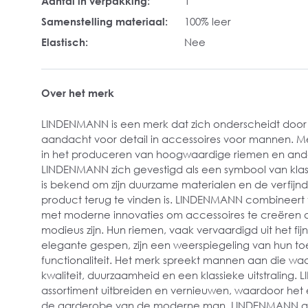
Aantal in verpakking:
1
Samenstelling materiaal:
100% leer
Elastisch:
Nee
Over het merk
LINDENMANN is een merk dat zich onderscheidt door
aandacht voor detail in accessoires voor mannen. Me
in het produceren van hoogwaardige riemen en and
LINDENMANN zich gevestigd als een symbool van klass
is bekend om zijn duurzame materialen en de verfijnd
product terug te vinden is. LINDENMANN combineert 
met moderne innovaties om accessoires te creëren die
modieus zijn. Hun riemen, vaak vervaardigd uit het fijn
elegante gespen, zijn een weerspiegeling van hun toew
functionaliteit. Het merk spreekt mannen aan die w
kwaliteit, duurzaamheid en een klassieke uitstraling. L
assortiment uitbreiden en vernieuwen, waardoor het e
de garderobe van de moderne man. LINDENMANN acc