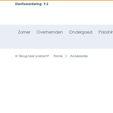
Klantwaardering: 9.2
neral.skipToSearch
general.skipToNavigation
Zomer
Overhemden
Ondergoed
Poloshir
Terug naar overzicht
Home
Accessoires