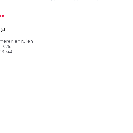
ar
jst
rneren en ruilen
 €25,-
03 744