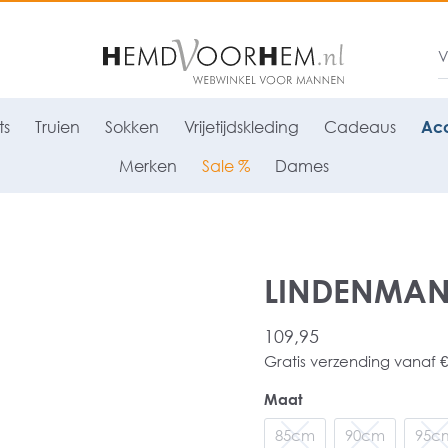
ts
Truien
Sokken
Vrijetijdskleding
Cadeaus
Acc
Merken
Sale %
Dames
LINDENMANN 
109,95
Gratis verzending vanaf €
Maat
85cm
90cm
95c