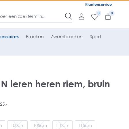
Klantenservice
0
essoires
Broeken
Zwembroeken
Sport
leren heren riem, bruin
25,-
m
100cm
105cm
110cm
115cm