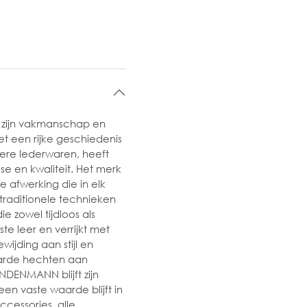
 zijn vakmanschap en
t een rijke geschiedenis
ere lederwaren, heeft
e en kwaliteit. Het merk
e afwerking die in elk
traditionele technieken
 zowel tijdloos als
ste leer en verrijkt met
ijding aan stijl en
aarde hechten aan
INDENMANN blijft zijn
en vaste waarde blijft in
essories, alle