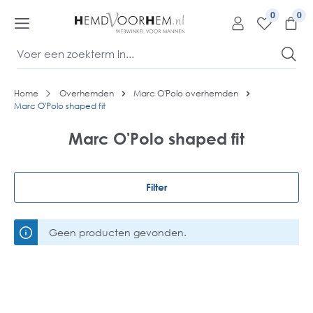
kipToContentLink
0
Home
Overhemden
Marc O'Polo overhemden
Marc O'Polo shaped fit
Marc O'Polo shaped fit
Filter
Geen producten gevonden.