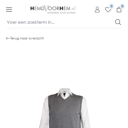
kipToContentLink
0
Terug naar overzicht