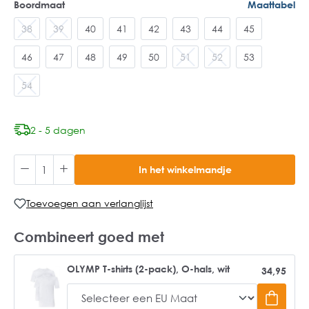
Boordmaat
Maattabel
38
39
40
41
42
43
44
45
46
47
48
49
50
51
52
53
54
2 - 5 dagen
In het winkelmandje
Toevoegen aan verlanglijst
Combineert goed met
OLYMP T-shirts (2-pack), O-hals, wit
34,95