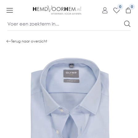
kipToContentLink
0
Terug naar overzicht