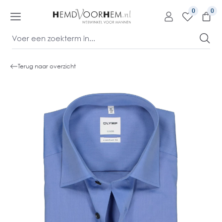
kipToContentLink
0
Terug naar overzicht