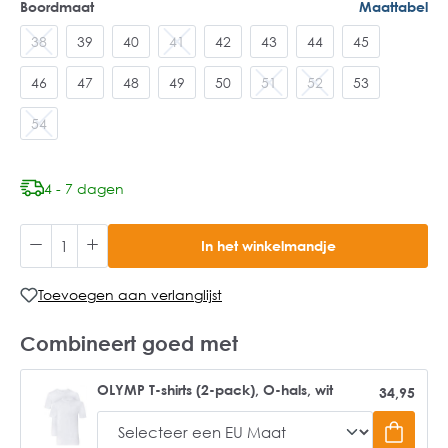
Boordmaat
Maattabel
38
39
40
41
42
43
44
45
46
47
48
49
50
51
52
53
54
4 - 7 dagen
In het winkelmandje
Toevoegen aan verlanglijst
Combineert goed met
OLYMP T-shirts (2-pack), O-hals, wit
34,95