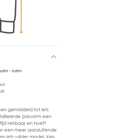
ruim
-
ruim
uur
ok
een gemiddeld tot iets
etailleerde pasvorm een
altijd rekbaar en hoeft
ever een meer aansluitende
een iets wijder model, kies