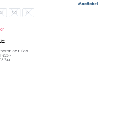
Maattabel
XL
3XL
4XL
ar
jst
rneren en ruilen
 €25,-
03 744