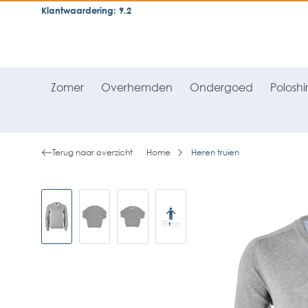
Klantwaardering: 9.2
neral.skipToSearch
general.skipToNavigation
Zomer
Overhemden
Ondergoed
Poloshir
Terug naar overzicht
Home
Heren truien