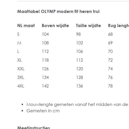
Maattabel OLYMP modern fit heren trui
NL maat
Boven wijdte
Taille wijdte
Rug lengt
S
104
98
68
M
108
102
69
L
112
106
70
XL
118
112
72
XXL
126
120
74
3XL
134
128
76
4XL
142
136
78
Mouwlengte gemeten vanaf het midden van de
Gemeten in cm
Meetinstructies