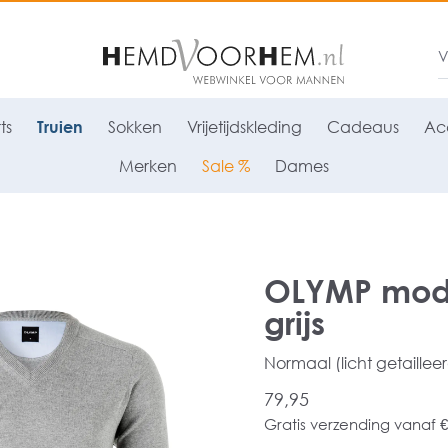
ts
Truien
Sokken
Vrijetijdskleding
Cadeaus
Acc
Merken
Sale %
Dames
OLYMP moder
grijs
Normaal (licht getaillee
79,95
Gratis verzending vanaf €