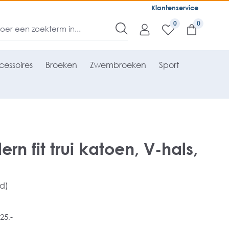
Klantenservice
0
essoires
Broeken
Zwembroeken
Sport
n fit trui katoen, V-hals,
rd)
25,-