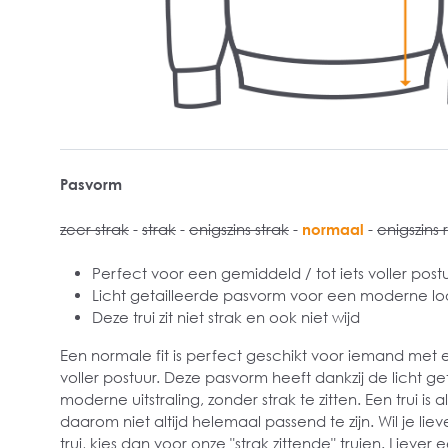
Pasvorm
zeer strak
-
strak
-
enigszins strak
-
normaal
-
enigszins 
Perfect voor een gemiddeld / tot iets voller post
Licht getailleerde pasvorm voor een moderne lo
Deze trui zit niet strak en ook niet wijd
Een normale fit is perfect geschikt voor iemand met 
voller postuur. Deze pasvorm heeft dankzij de licht g
moderne uitstraling, zonder strak te zitten. Een trui is 
daarom niet altijd helemaal passend te zijn. Wil je li
trui, kies dan voor onze "strak zittende" truien. Liever 