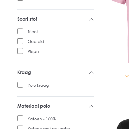
Soort stof
Tricot
Gebreid
Pique
Kraag
No
Polo kraag
Materiaal polo
Katoen - 100%
Katoen met polyester