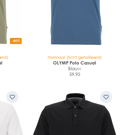
-40%
eerd)
Normaal (licht getailleerd)
al
OLYMP Polo Casual
Blauw
59,95