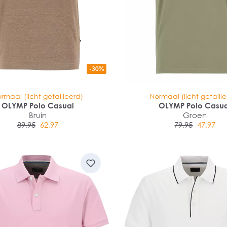
-30%
rmaal (licht getailleerd)
Normaal (licht getaill
OLYMP Polo Casual
OLYMP Polo Casu
Bruin
Groen
89,95
62,97
79,95
47,97