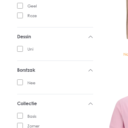
Geel
Roze
Dessin
Uni
No
Borstzak
Nee
Collectie
Basis
Zomer