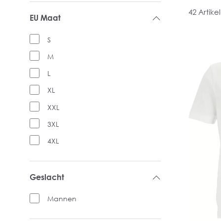
42 Artike
EU Maat
S
M
L
XL
XXL
3XL
4XL
Geslacht
Mannen