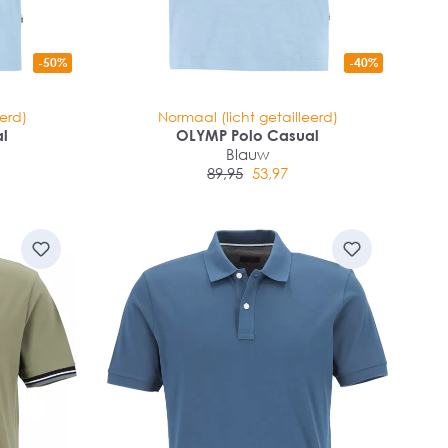
-50%
-40%
eerd)
Normaal (licht getailleerd)
al
OLYMP Polo Casual
Blauw
89,95
53,97