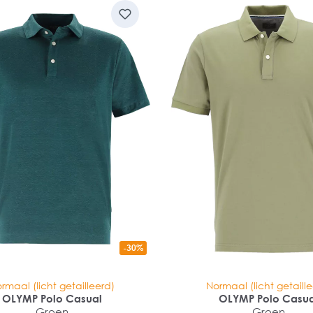
-30%
rmaal (licht getailleerd)
Normaal (licht getaill
OLYMP Polo Casual
OLYMP Polo Casu
Groen
Groen