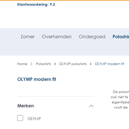
Klantwaardering: 9.2
neral.skipToSearch
general.skipToNavigation
Zomer
Overhemden
Ondergoed
Poloshir
Home
Poloshirts
OLYMP poloshirts
OLYMP modern fit
OLYMP modern fit
De polosh
ook niet te
eigentijdse
Merken
vindt die
OLYMP