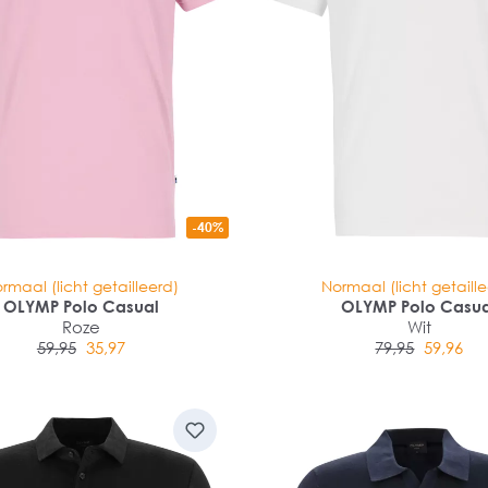
-40%
rmaal (licht getailleerd)
Normaal (licht getaill
OLYMP Polo Casual
OLYMP Polo Casu
Roze
Wit
59,95
35,97
79,95
59,96