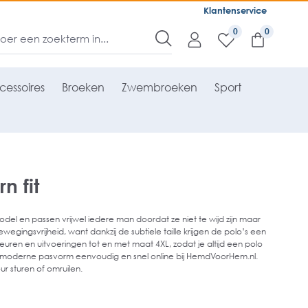
Klantenservice
0
cessoires
Broeken
Zwembroeken
Sport
 fit
del en passen vrijwel iedere man doordat ze niet te wijd zijn maar
egingsvrijheid, want dankzij de subtiele taille krijgen de polo’s een
e kleuren en uitvoeringen tot en met maat 4XL, zodat je altijd een polo
 een moderne pasvorm eenvoudig en snel online bij HemdVoorHem.nl.
ur sturen of omruilen.