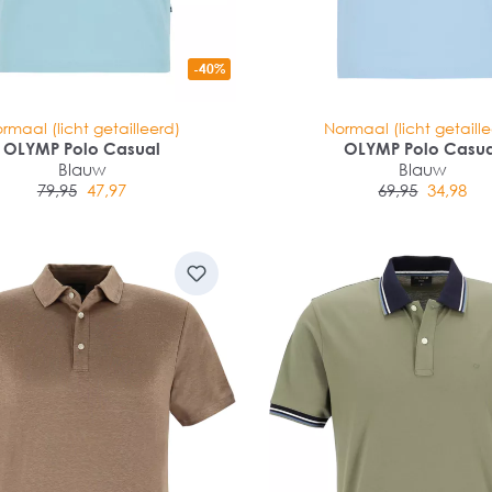
-40%
rmaal (licht getailleerd)
Normaal (licht getaill
OLYMP Polo Casual
OLYMP Polo Casu
Blauw
Blauw
79,95
47,97
69,95
34,98