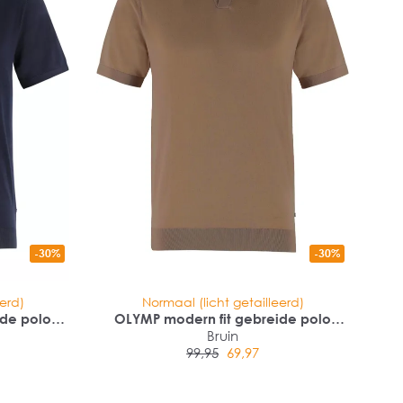
-30%
-30%
eerd)
Normaal (licht getailleerd)
ide polo
OLYMP modern fit gebreide polo
l
katoen met lyocell
Bruin
99,95
69,97