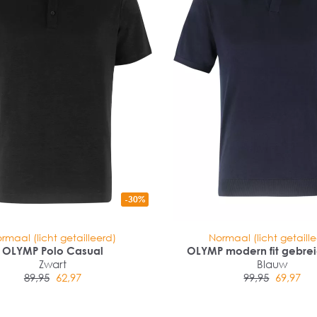
-30%
rmaal (licht getailleerd)
Normaal (licht getaill
OLYMP Polo Casual
OLYMP modern fit gebre
Zwart
katoen met lyocel
Blauw
89,95
62,97
99,95
69,97