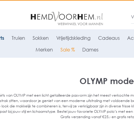
ts
Truien
Sokken
Vrijetijdskleding
Cadeaus
Ac
Merken
Sale %
Dames
OLYMP modern
irts van OLYMP met een licht getailleerde pasvorm zijn het meest verkochte mo
 strak zitten, waardoor je geniet van een moderne uitstraling met voldoende bew
 look die makkelijk te combineren is, terwijl ze verkrijgbaar zijn in diverse friss
 past bij jouw stijl en lichaamstype. Bestel jouw favoriete OLYMP polo’s met
Gratis verzending vanaf €25,- en gratis reto