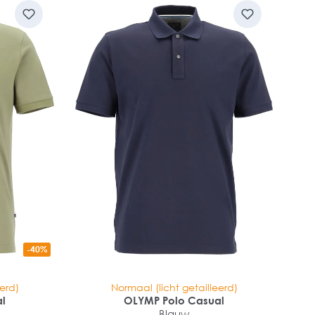
-40%
eerd)
Normaal (licht getailleerd)
al
OLYMP Polo Casual
Blauw