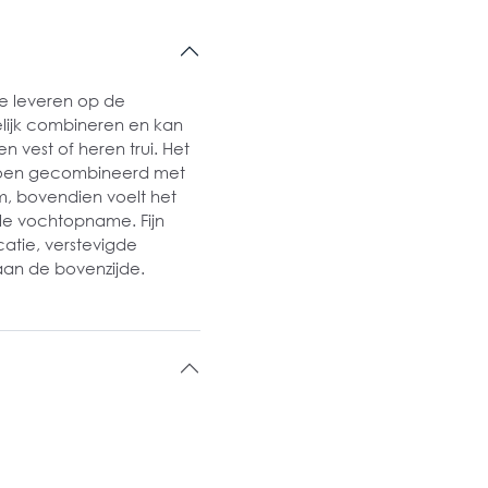
 te leveren op de
elijk combineren en kan
est of heren trui. Het
atoen gecombineerd met
, bovendien voelt het
ale vochtopname. Fijn
atie, verstevigde
aan de bovenzijde.