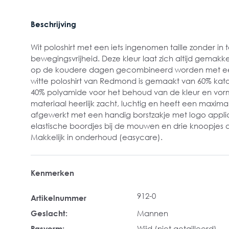
Beschrijving
Wit poloshirt met een iets ingenomen taille zonder in
bewegingsvrijheid. Deze kleur laat zich altijd gemakk
op de koudere dagen gecombineerd worden met een v
witte poloshirt van Redmond is gemaakt van 60% k
40% polyamide voor het behoud van de kleur en vorm
materiaal heerlijk zacht, luchtig en heeft een maxim
afgewerkt met een handig borstzakje met logo applic
elastische boordjes bij de mouwen en drie knoopjes 
Makkelijk in onderhoud (easycare).
Kenmerken
912-0
Artikelnummer
Geslacht:
Mannen
Pasvorm:
Wijd (niet getailleerd)