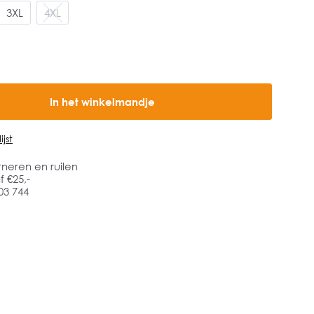
3XL
4XL
In het winkelmandje
jst
rneren en ruilen
 €25,-
03 744