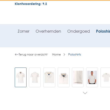
Klantwaardering: 9.2
neral.skipToSearch
general.skipToNavigation
Zomer
Overhemden
Ondergoed
Poloshir
Terug naar overzicht
Home
Poloshirts