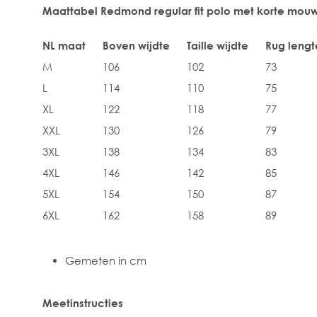
Maattabel Redmond regular fit polo met korte mou
NL maat
Boven wijdte
Taille wijdte
Rug lengt
M
106
102
73
L
114
110
75
XL
122
118
77
XXL
130
126
79
3XL
138
134
83
4XL
146
142
85
5XL
154
150
87
6XL
162
158
89
Gemeten in cm
Meetinstructies