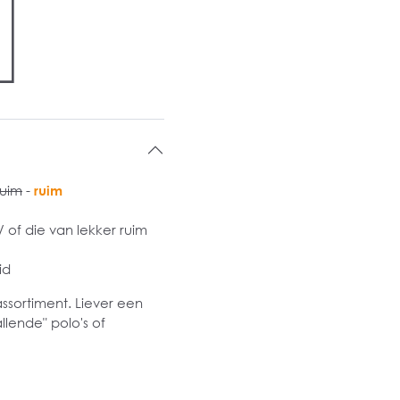
ruim
-
ruim
of die van lekker ruim
id
assortiment. Liever een
llende" polo's of