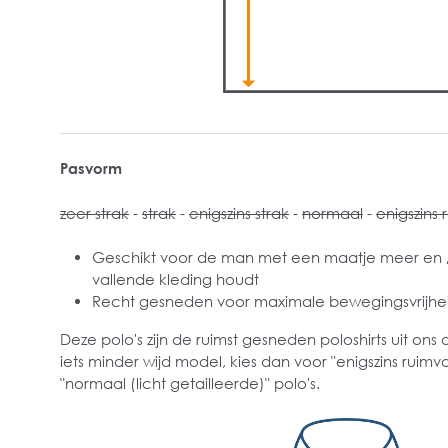
Pasvorm
zeer strak
-
strak
-
enigszins strak
-
normaal
-
enigszins 
Geschikt voor de man met een maatje meer en / 
vallende kleding houdt
Recht gesneden voor maximale bewegingsvrijhe
Deze polo's zijn de ruimst gesneden poloshirts uit ons 
iets minder wijd model, kies dan voor "enigszins ruimva
"normaal (licht getailleerde)" polo's.