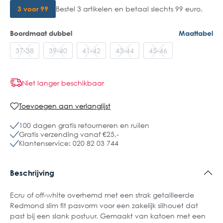
3 voor 99
Bestel 3 artikelen en betaal slechts 99 euro.
Boordmaat dubbel
Maattabel
37-38
39-40
41-42
43-44
45-46
Niet langer beschikbaar
Toevoegen aan verlanglijst
100 dagen gratis retourneren en ruilen
Gratis verzending vanaf €25,-
Klantenservice: 020 82 03 744
Beschrijving
Ecru of off-white overhemd met een strak getailleerde
Redmond slim fit pasvorm voor een zakelijk silhouet dat
past bij een slank postuur. Gemaakt van katoen met een