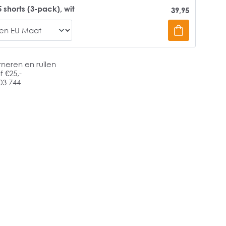
 shorts (3-pack), wit
39,95
rneren en ruilen
 €25,-
03 744