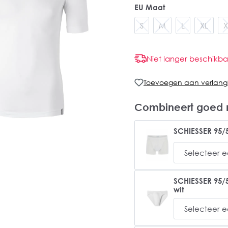
EU Maat
S
M
L
XL
X
Niet langer beschikba
Toevoegen aan verlangli
Combineert goed 
SCHIESSER 95/5
SCHIESSER 95/5
wit