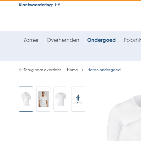
Klantwaardering: 9.2
neral.skipToSearch
general.skipToNavigation
Zomer
Overhemden
Ondergoed
Poloshir
Terug naar overzicht
Home
Heren ondergoed