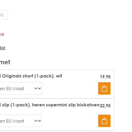
XL
ar
jst
met
 Originals short (1-pack), wit
19,95
 slip (1-pack), heren supermini slip biokatoen
22,95