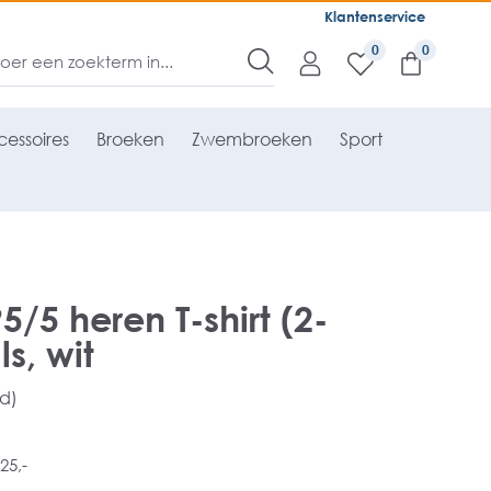
Klantenservice
0
essoires
Broeken
Zwembroeken
Sport
/5 heren T-shirt (2-
s, wit
rd)
25,-