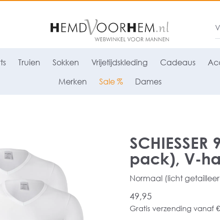
ts
Truien
Sokken
Vrijetijdskleding
Cadeaus
Acc
Merken
Sale %
Dames
SCHIESSER 95
pack), V-hal
Normaal (licht getaillee
49,95
Gratis verzending vanaf €