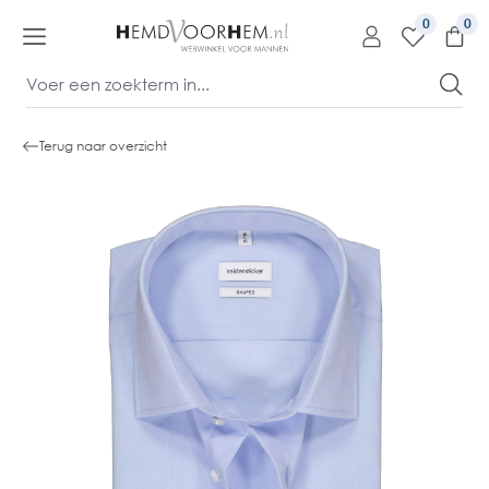
kipToContentLink
0
Terug naar overzicht