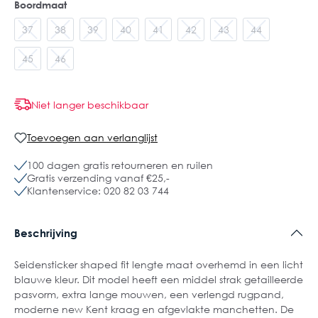
Boordmaat
37
38
39
40
41
42
43
44
45
46
Niet langer beschikbaar
Toevoegen aan verlanglijst
100 dagen gratis retourneren en ruilen
Gratis verzending vanaf €25,-
Klantenservice: 020 82 03 744
Beschrijving
Seidensticker shaped fit lengte maat overhemd in een licht
blauwe kleur. Dit model heeft een middel strak getailleerde
pasvorm, extra lange mouwen, een verlengd rugpand,
moderne new Kent kraag en afgevlakte manchetten. De