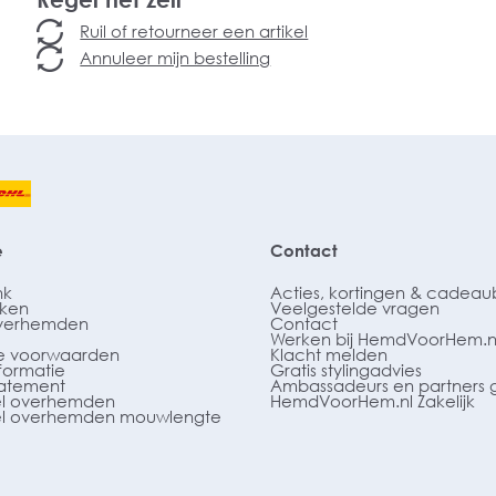
Ruil of retourneer een artikel
Annuleer mijn bestelling
e
Contact
nk
Acties, kortingen & cadea
ken
Veelgestelde vragen
verhemden
Contact
Werken bij HemdVoorHem.n
 voorwaarden
Klacht melden
formatie
Gratis stylingadvies
tatement
Ambassadeurs en partners 
l overhemden
HemdVoorHem.nl Zakelijk
l overhemden mouwlengte