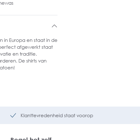
inewas
n in Europa en staat in de
perfect afgewerkt staat
atie en traditie.
deren. De shirts van
 katoen!
Klanttevredenheid staat voorop
Regel het zelf