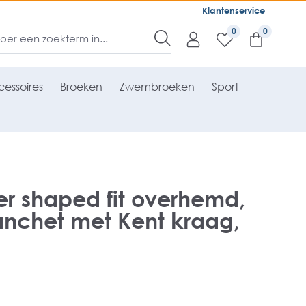
Klantenservice
0
essoires
Broeken
Zwembroeken
Sport
er shaped fit overhemd,
nchet met Kent kraag,