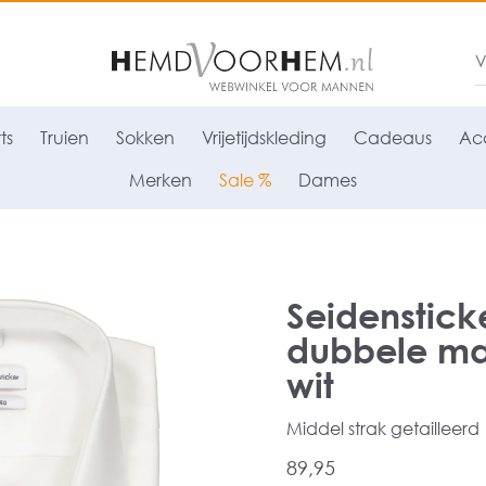
ts
Truien
Sokken
Vrijetijdskleding
Cadeaus
Acc
Merken
Sale %
Dames
Seidenstick
dubbele ma
wit
Middel strak getailleerd
89,95