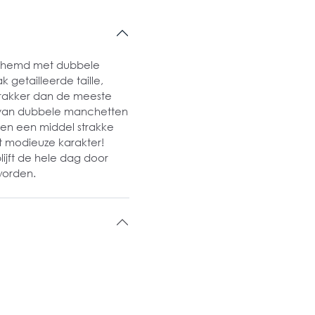
verhemd met dubbele
k getailleerde taille,
strakker dan de meeste
 van dubbele manchetten
en een middel strakke
t modieuze karakter!
lijft de hele dag door
worden.