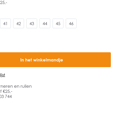
25,-
41
42
43
44
45
46
In het winkelmandje
jst
rneren en ruilen
 €25,-
03 744