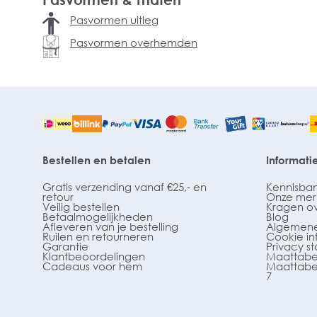
Pasvormen uitleg
Pasvormen overhemden
Bestellen en betalen
Informati
Gratis verzending vanaf €25,- en
Kennisba
retour
Onze mer
Veilig bestellen
Kragen o
Betaalmogelijkheden
Blog
Afleveren van je bestelling
Algemene
Ruilen en retourneren
Cookie in
Garantie
Privacy s
Klantbeoordelingen
Maattabe
Cadeaus voor hem
Maattabe
7