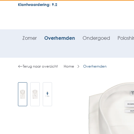
Klantwaardering: 9.2
neral.skipToSearch
general.skipToNavigation
Zomer
Overhemden
Ondergoed
Poloshir
Terug naar overzicht
Home
Overhemden