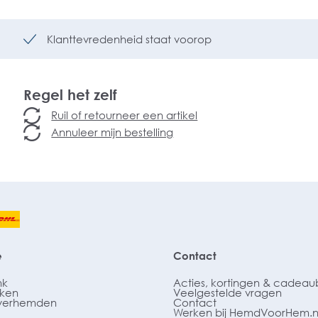
Klanttevredenheid staat voorop
Regel het zelf
Ruil of retourneer een artikel
Annuleer mijn bestelling
e
Contact
nk
Acties, kortingen & cadea
ken
Veelgestelde vragen
verhemden
Contact
Werken bij HemdVoorHem.n