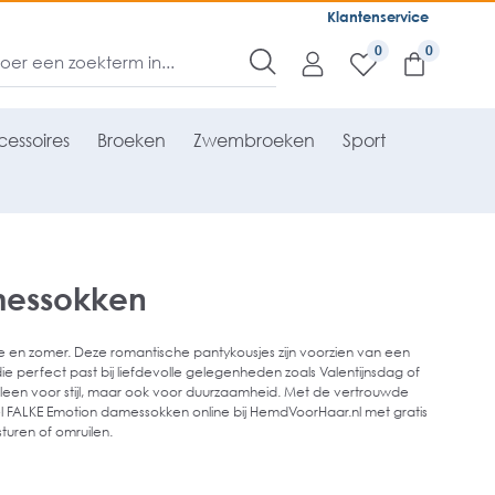
Klantenservice
0
essoires
Broeken
Zwembroeken
Sport
messokken
 en zomer. Deze romantische pantykousjes zijn voorzien van een
ie perfect past bij liefdevolle gelegenheden zoals Valentijnsdag of
alleen voor stijl, maar ook voor duurzaamheid. Met de vertrouwde
stel FALKE Emotion damessokken online bij HemdVoorHaar.nl met gratis
sturen of omruilen.