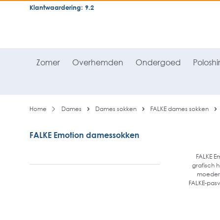
Klantwaardering: 9.2
neral.skipToSearch
general.skipToNavigation
Zomer
Overhemden
Ondergoed
Poloshir
Home
Dames
Dames sokken
FALKE dames sokken
FALKE Emotion damessokken
FALKE Em
grafisch h
moederda
FALKE-pasvo