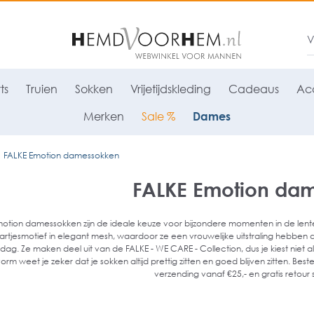
ts
Truien
Sokken
Vrijetijdskleding
Cadeaus
Acc
Merken
Sale %
Dames
FALKE Emotion damessokken
FALKE Emotion da
otion damessokken zijn de ideale keuze voor bijzondere momenten in de lente
artjesmotief in elegant mesh, waardoor ze een vrouwelijke uitstraling hebben d
g. Ze maken deel uit van de FALKE - WE CARE - Collection, dus je kiest niet 
rm weet je zeker dat je sokken altijd prettig zitten en goed blijven zitten. Be
verzending vanaf €25,- en gratis retour 