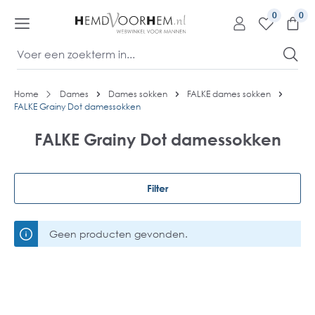
kipToContentLink
0
Home
Dames
Dames sokken
FALKE dames sokken
FALKE Grainy Dot damessokken
FALKE Grainy Dot damessokken
Filter
Geen producten gevonden.