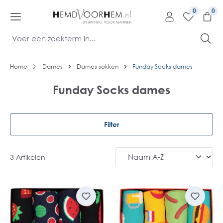
kipToContentLink
0
Home
Dames
Dames sokken
Funday Socks dames
Funday Socks dames
Filter
3 Artikelen