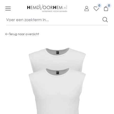
kipToContentLink
0
Terug naar overzicht