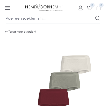
kipToContentLink
0
Terug naar overzicht