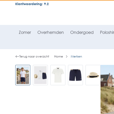
Klantwaardering: 9.2
neral.skipToSearch
general.skipToNavigation
Zomer
Overhemden
Ondergoed
Poloshir
Terug naar overzicht
Home
Merken