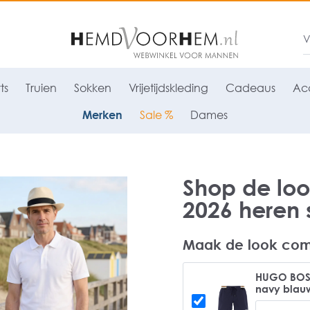
ts
Truien
Sokken
Vrijetijdskleding
Cadeaus
Acc
Merken
Sale %
Dames
Shop de lo
2026 heren 
Maak de look com
HUGO BOSS
navy blau