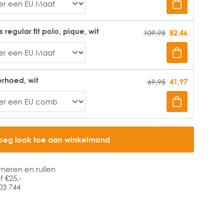
 regular fit polo, pique, wit
82,46
109,95
rhoed, wit
41,97
69,95
oeg look toe aan winkelmand
rneren en ruilen
 €25,-
03 744