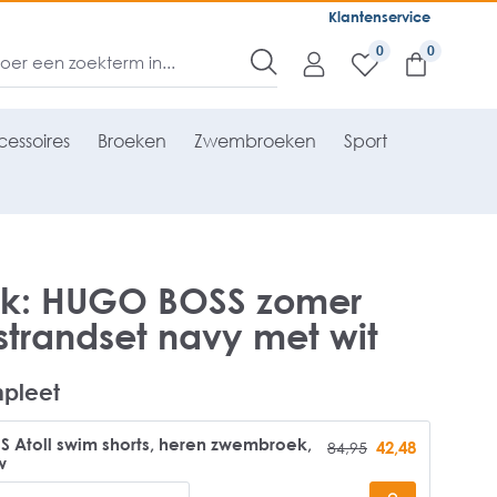
Klantenservice
0
essoires
Broeken
Zwembroeken
Sport
ok: HUGO BOSS zomer
strandset navy met wit
pleet
 Atoll swim shorts, heren zwembroek,
42,48
84,95
w