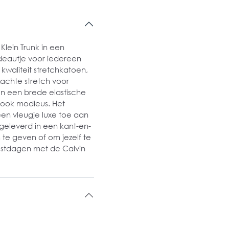
lein Trunk in een
cadeautje voor iedereen
kwaliteit stretchkatoen,
zachte stretch voor
n een brede elastische
r ook modieus. Het
n vleugje luxe toe aan
t geleverd in een kant-en-
te geven of om jezelf te
eestdagen met de Calvin