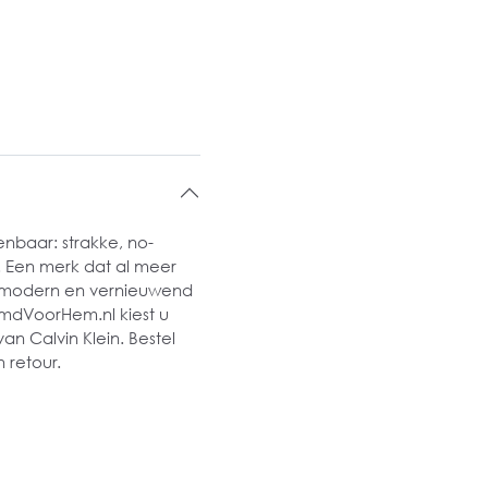
enbaar: strakke, no-
. Een merk dat al meer
ds modern en vernieuwend
HemdVoorHem.nl kiest u
an Calvin Klein. Bestel
 retour.