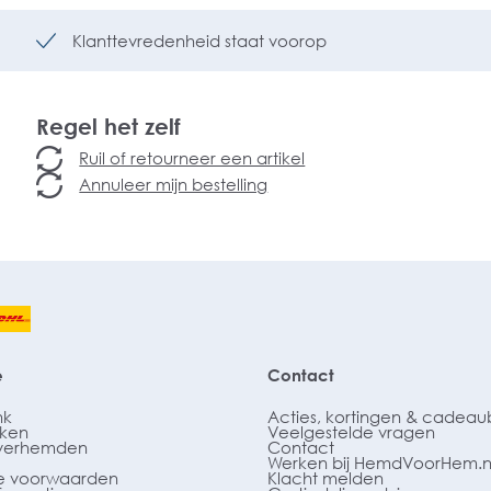
Klanttevredenheid staat voorop
Regel het zelf
Ruil of retourneer een artikel
Annuleer mijn bestelling
e
Contact
nk
Acties, kortingen & cadea
ken
Veelgestelde vragen
verhemden
Contact
Werken bij HemdVoorHem.n
 voorwaarden
Klacht melden