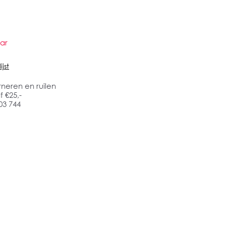
ar
jst
rneren en ruilen
 €25,-
03 744