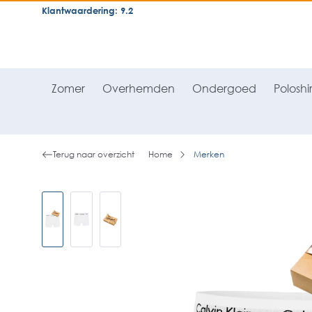
Klantwaardering: 9.2
neral.skipToSearch
general.skipToNavigation
Zomer
Overhemden
Ondergoed
Poloshir
Terug naar overzicht
Home
Merken