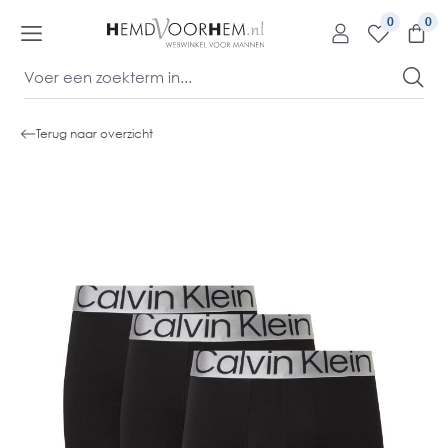
kipToContentLink
0
Terug naar overzicht