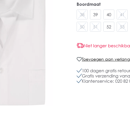
Boordmaat
38
39
40
41
50
51
52
53
Niet langer beschikba
Toevoegen aan verlangli
100 dagen gratis retou
Gratis verzending vanaf
Klantenservice: 020 82 