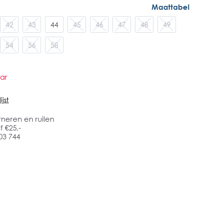
Maattabel
42
43
44
45
46
47
48
49
54
56
58
ar
jst
rneren en ruilen
 €25,-
03 744