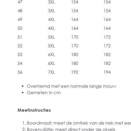
47
3XL
154
154
48
3XL
154
154
49
4XL
164
164
50
4XL
164
164
51
5XL
170
172
52
5XL
170
172
53
6XL
180
182
54
6XL
180
182
56
7XL
192
194
Overhemd met een normale lange mouw
Gemeten in cm
Meetinstructies
Boordmaat: meet de omtrek van de nek met een
Bovenwijdte: meet direct onder de oksels