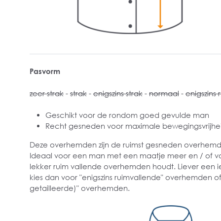
Pasvorm
zeer strak
-
strak
-
enigszins strak
-
normaal
-
enigszins 
Geschikt voor de rondom goed gevulde man
Recht gesneden voor maximale bewegingsvrijhe
Deze overhemden zijn de ruimst gesneden overhemden
Ideaal voor een man met een maatje meer en / of v
lekker ruim vallende overhemden houdt. Liever een i
kies dan voor "enigszins ruimvallende" overhemden of
getailleerde)" overhemden.