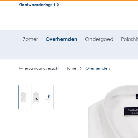
Klantwaardering: 9.2
neral.skipToSearch
general.skipToNavigation
Zomer
Overhemden
Ondergoed
Poloshir
Terug naar overzicht
Home
Overhemden