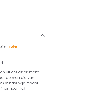
ruim
-
ruim
id
 uit ons assortiment.
oor de man die van
ets minder wijd model,
 "normaal (licht