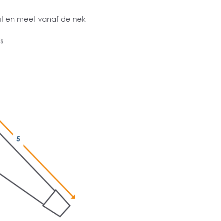
at en meet vanaf de nek
s