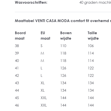
Wasvoorschriften:
40 graden mach
Maattabel VENTI CASA MODA comfort fit overhemd
Boord
EU
Boven
Taille
maat
maat
wijdte
wijdte
38
S
110
106
39
M
118
114
40
M
118
114
41
L
126
122
42
L
126
122
43
XL
134
134
44
XL
134
134
45
XXL
144
144
46
XXL
144
144