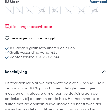
EU Maat
Maattabel
M
L
XL
XXL
3XL
4XL
5XL
6XL
Niet langer beschikbaar
Toevoegen aan verlanglijst
100 dagen gratis retourneren en ruilen
Gratis verzending vanaf €25,-
Klantenservice: 020 82 03 744
Beschrijving
Dit zeer donker blauwe mouwloze vest van CASA MODA is
gemaakt van 100% pima katoen. Het gilet heeft geen
mouwen en is afgewerkt met een versteviging aan de
onderkant, bij de armen en de hals. Het herenvest is te
sluiten met de donkerblauwe knopen en heeft twee sier
zakjes.Het model van dit vest is recht, waardooor het