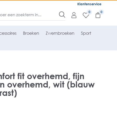
Klantenservice
0
essoires
Broeken
Zwembroeken
Sport
ort fit overhemd, fijn
n overhemd, wit (blauw
rast)