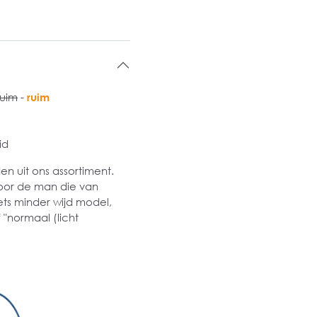
ruim
-
ruim
id
 uit ons assortiment.
oor de man die van
ets minder wijd model,
 "normaal (licht