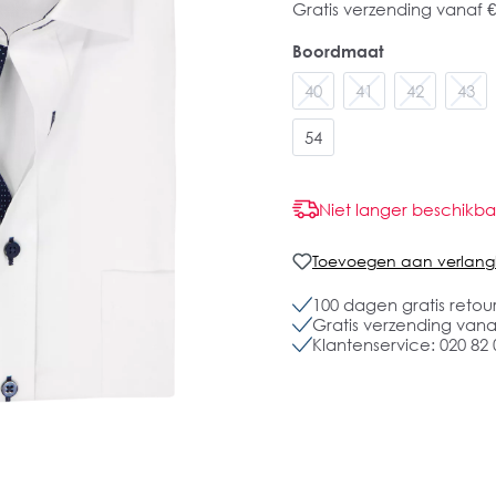
Gratis verzending vanaf €
Boordmaat
40
41
42
43
54
Niet langer beschikba
Toevoegen aan verlangli
100 dagen gratis retou
Gratis verzending vanaf
Klantenservice: 020 82 