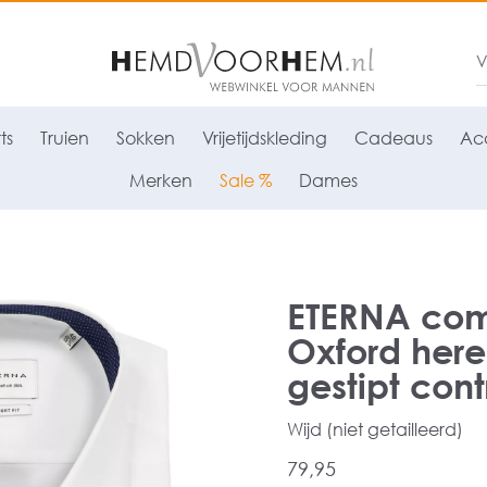
ts
Truien
Sokken
Vrijetijdskleding
Cadeaus
Acc
Merken
Sale %
Dames
ETERNA comf
Oxford here
gestipt cont
Wijd (niet getailleerd)
79,95