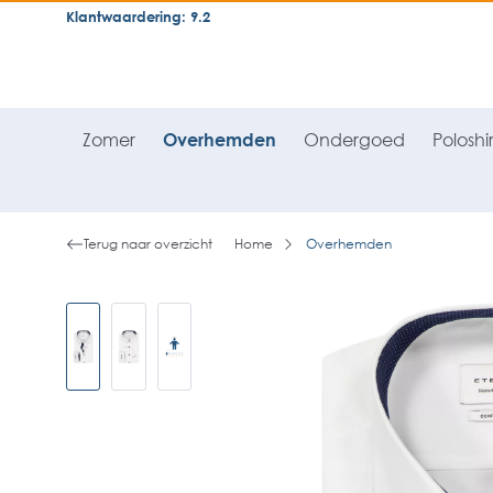
Klantwaardering: 9.2
neral.skipToSearch
general.skipToNavigation
Zomer
Overhemden
Ondergoed
Poloshir
Terug naar overzicht
Home
Overhemden