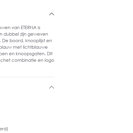
ouwen van ETERNA is
n dubbel zijn geweven
. De boord, knooplijst en
 blauw met lichtblauwe
nopen en knoopsgaten. Dit
nchet combinatie en logo
eerd)