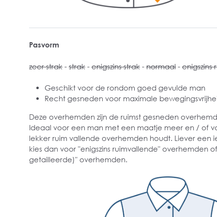
Pasvorm
zeer strak
-
strak
-
enigszins strak
-
normaal
-
enigszins 
Geschikt voor de rondom goed gevulde man
Recht gesneden voor maximale bewegingsvrijhe
Deze overhemden zijn de ruimst gesneden overhemden
Ideaal voor een man met een maatje meer en / of v
lekker ruim vallende overhemden houdt. Liever een i
kies dan voor "enigszins ruimvallende" overhemden of
getailleerde)" overhemden.