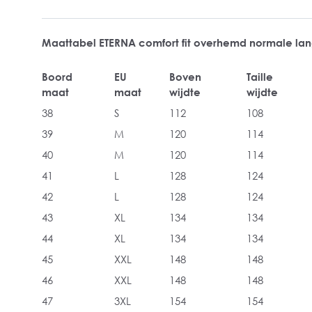
Maattabel ETERNA comfort fit overhemd normale l
Boord
EU
Boven
Taille
maat
maat
wijdte
wijdte
38
S
112
108
39
M
120
114
40
M
120
114
41
L
128
124
42
L
128
124
43
XL
134
134
44
XL
134
134
45
XXL
148
148
46
XXL
148
148
47
3XL
154
154