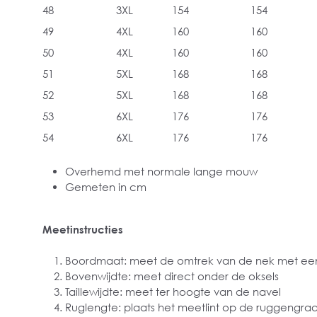
48
3XL
154
154
49
4XL
160
160
50
4XL
160
160
51
5XL
168
168
52
5XL
168
168
53
6XL
176
176
54
6XL
176
176
Overhemd met normale lange mouw
Gemeten in cm
Meetinstructies
Boordmaat: meet de omtrek van de nek met een
Bovenwijdte: meet direct onder de oksels
Taillewijdte: meet ter hoogte van de navel
Ruglengte: plaats het meetlint op de ruggengra