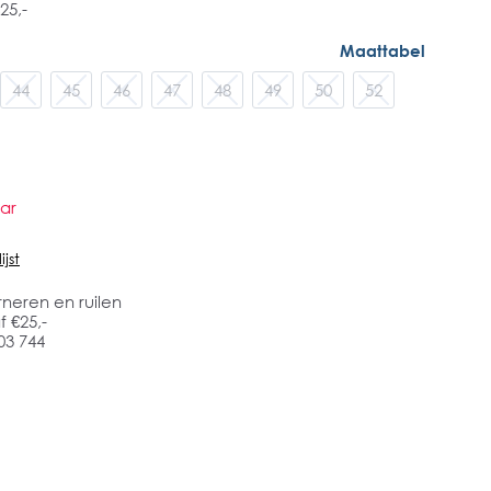
25,-
Maattabel
44
45
46
47
48
49
50
52
ar
jst
rneren en ruilen
 €25,-
03 744